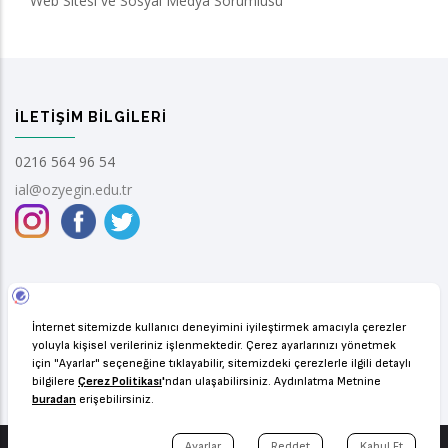
Web Sitesi ve Sosyal Medya Sorumlusu
İLETIŞIM BILGILERI
0216 564 96 54
ial@ozyegin.edu.tr